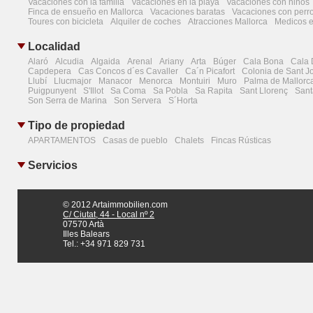
Vacaciones con la familia
Vacaciones en la playa
Vacaciones con niños
Finca de ensueño en Mallorca
Vacaciones baratas
Vacaciones con perr
Toures con bicicleta
Alquiler de coches
Atracciones Mallorca
Medicos e
Localidad
Alaró
Alcudia
Algaida
Arenal
Ariany
Arta
Búger
Cala Bona
Cala 
Capdepera
Cas Concos d´es Cavaller
Ca´n Picafort
Colonia de Sant Jo
Llubí
Llucmajor
Manacor
Menorca
Montuiri
Muro
Palma de Mallorc
Puigpunyent
S'Illot
Sa Coma
Sa Pobla
Sa Rapita
Sant Llorenç
Sant
Son Serra de Marina
Son Servera
S´Horta
Tipo de propiedad
APARTAMENTOS
Casas de pueblo
Chalets
Fincas Rústicas
Servicios
© 2012 Artaimmobilien.com
C/ Ciutat, 44 - Local nº 2
07570 Artà
Illes Balears
Tel.: +34 971 829 731